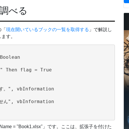
調べる
の「
現在開いているブックの一覧を取得する
」で解説し
します。
Boolean

" Then flag = True

。", vbInformation

ん", vbInformation

e = "Book1.xlsx"」です。ここは、拡張子を付けた