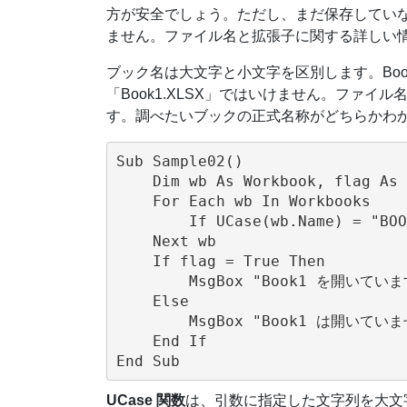
方が安全でしょう。ただし、まだ保存してい
ません。ファイル名と拡張子に関する詳しい
ブック名は大文字と小文字を区別します。Book1.x
「Book1.XLSX」ではいけません。ファ
す。調べたいブックの正式名称がどちらかわ
Sub Sample02()

    Dim wb As Workbook, flag As 
    For Each wb In Workbooks

        If UCase(wb.Name) = "BOO
    Next wb

    If flag = True Then

        MsgBox "Book1 を開いています
    Else

        MsgBox "Book1 は開いていませ
    End If

UCase 関数
は、引数に指定した文字列を大文