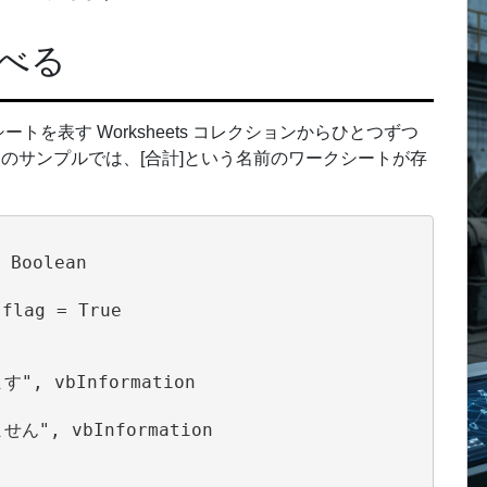
べる
を表す Worksheets コレクションからひとつずつ
。次のサンプルでは、[合計]という名前のワークシートが存
 Boolean

flag = True

", vbInformation

ん", vbInformation
