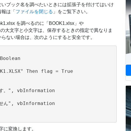
ないブック名を調べたいときには拡張子を付けてはいけ
情報は「
ファイルを閉じる
」をご覧下さい。
lsx を調べるのに「BOOK1.xlsx」や
イル名の大文字と小文字は、保存するときの指定で異なりま
からない場合は、次のようにすると安全です。
Boolean

K1.XLSX" Then flag = True

。", vbInformation

ん", vbInformation

字に変換します。