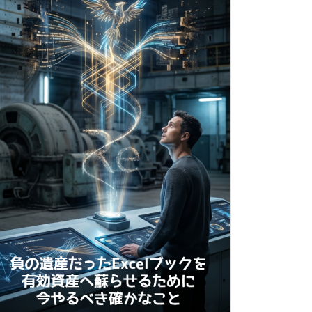
e:=msoControlPopup)
