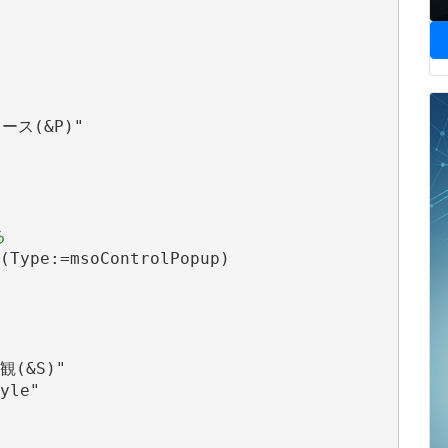
ース(&P)"

る
(Type:=msoControlPopup)

観(&S)"

yle"
