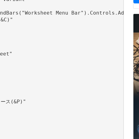
ndBars("Worksheet Menu Bar").Controls.Add(Typ
C)"

eet"

ース(&P)"
