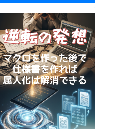
e:=msoControlPopup)
