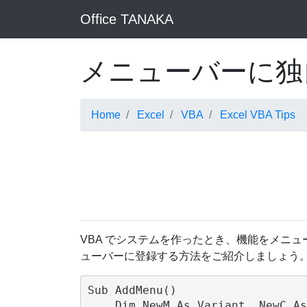
Office TANAKA
メニューバーに独
Home
Excel
VBA
Excel VBA Tips
VBA でシステムを作ったとき、機能をメニ
ューバーに登録する方法をご紹介しましょう
Sub AddMenu()

    Dim NewM As Variant, NewC As