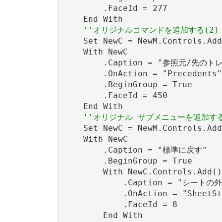
        .FaceId = 277

    End With

''オリジナルコマンドを追加する(2)
    Set NewC = NewM.Controls.Add

    With NewC

        .Caption = "参照元/先のトレ
        .OnAction = "Precedents"

        .BeginGroup = True

        .FaceId = 450

    End With

''オリジナル サブメニューを追加す
    Set NewC = NewM.Controls.Add
    With NewC

        .Caption = "標準に戻す"

        .BeginGroup = True

        With NewC.Controls.Add()

            .Caption = "シートの外
            .OnAction = "SheetSt
            .FaceId = 8

        End With
