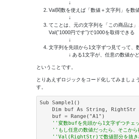
↓
Val関数を使えば「数値＋文字列」を数
↓
てことは、元の文字列を「この商品は」と
Val("1000円です")で1000を取得できる
↓
文字列を先頭から1文字ずつ見てって、
↓ ある1文字が、任意の数値かどうか
ということです。
とりあえずロジックをコード化してみましょう
す。
Sub Sample1()

    Dim buf As String, RightStr 
    buf = Range("A1")

''変数bufを先頭から1文字ずつチェ
''もし任意の数値だったら、そこから後
''Val(RightStr)で数値部分を抜