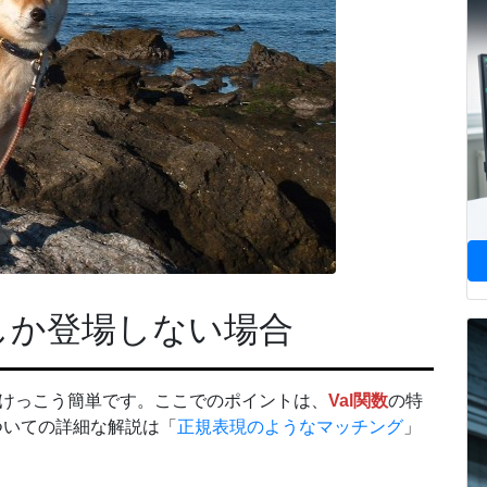
しか登場しない場合
、けっこう簡単です。ここでのポイントは、
Val関数
の特
についての詳細な解説は「
正規表現のようなマッチング
」