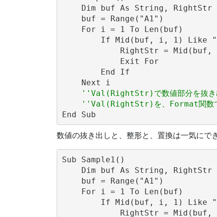
    Dim buf As String, RightStr 
    buf = Range("A1")

    For i = 1 To Len(buf)

        If Mid(buf, i, 1) Like "
            RightStr = Mid(buf, 
            Exit For

        End If

    Next i

''Val(RightStr)で数値部分を抜
''Val(RightStr)を、Forma
数値の抜き出しと、整形と、置換は一気にで
Sub Sample1()

    Dim buf As String, RightStr 
    buf = Range("A1")

    For i = 1 To Len(buf)

        If Mid(buf, i, 1) Like "
            RightStr = Mid(buf, 