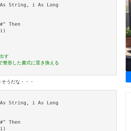
As String, i As Long

#" Then

i)

き出す
t関数で整形した書式に置き換える
きそうだな・・・
As String, i As Long

#" Then

i)
