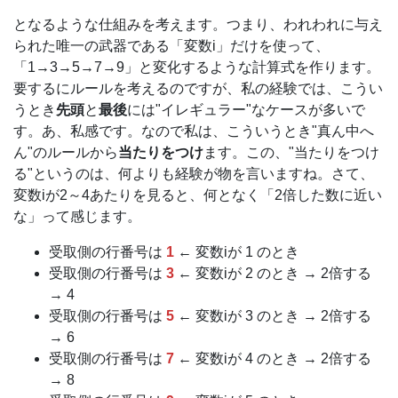
となるような仕組みを考えます。つまり、われわれに与え
られた唯一の武器である「変数i」だけを使って、
「1→3→5→7→9」と変化するような計算式を作ります。
要するにルールを考えるのですが、私の経験では、こうい
うとき
先頭
と
最後
には"イレギュラー"なケースが多いで
す。あ、私感です。なので私は、こういうとき"真ん中へ
ん"のルールから
当たりをつけ
ます。この、"当たりをつけ
る"というのは、何よりも経験が物を言いますね。さて、
変数iが2～4あたりを見ると、何となく「2倍した数に近い
な」って感じます。
受取側の行番号は
1
← 変数iが 1 のとき
受取側の行番号は
3
← 変数iが 2 のとき → 2倍する
→ 4
受取側の行番号は
5
← 変数iが 3 のとき → 2倍する
→ 6
受取側の行番号は
7
← 変数iが 4 のとき → 2倍する
→ 8