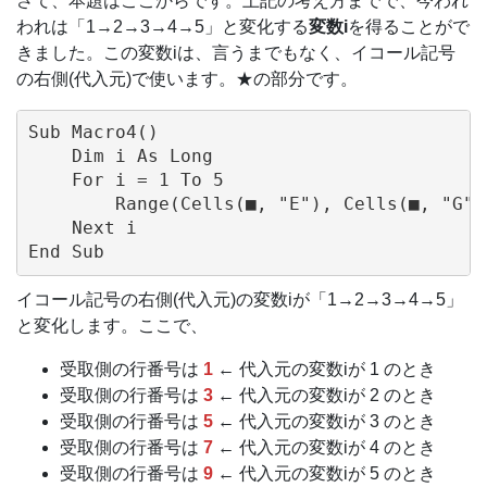
さて、本題はここからです。上記の考え方までで、今われ
われは「1→2→3→4→5」と変化する
変数i
を得ることがで
きました。この変数iは、言うまでもなく、イコール記号
の右側(代入元)で使います。★の部分です。
Sub Macro4()

    Dim i As Long

    For i = 1 To 5

        Range(Cells(■, "E"), Cells(■, "G")
    Next i

イコール記号の右側(代入元)の変数iが「1→2→3→4→5」
と変化します。ここで、
受取側の行番号は
1
← 代入元の変数iが 1 のとき
受取側の行番号は
3
← 代入元の変数iが 2 のとき
受取側の行番号は
5
← 代入元の変数iが 3 のとき
受取側の行番号は
7
← 代入元の変数iが 4 のとき
受取側の行番号は
9
← 代入元の変数iが 5 のとき