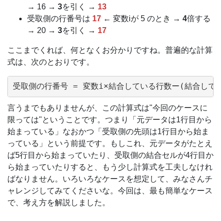
→ 16 →
3
を引く →
13
受取側の行番号は
17
← 変数iが 5 のとき →
4
倍する
→ 20 →
3
を引く →
17
ここまでくれば、何となくお分かりですね。普遍的な計算
式は、次のとおりです。
言うまでもありませんが、この計算式は"今回のケースに
限っては"ということです。つまり「元データは1行目から
始まっている」なおかつ「受取側の先頭は1行目から始ま
っている」という前提です。もしこれ、元データがたとえ
ば5行目から始まっていたり、受取側の結合セルが4行目か
ら始まっていたりすると、もう少し計算式を工夫しなけれ
ばなりません。いろいろなケースを想定して、みなさんチ
ャレンジしてみてくださいな。今回は、最も簡単なケース
で、考え方を解説しました。