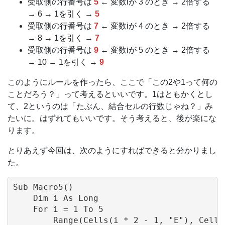
受取側の行番号は
5
← 変数iが 3 のとき → 2倍する
→ 6 → 1を引く →
5
受取側の行番号は
7
← 変数iが 4 のとき → 2倍する
→ 8 → 1を引く →
7
受取側の行番号は
9
← 変数iが 5 のとき → 2倍する
→ 10 → 1を引く →
9
このようにルールを作ったら、ここで「この2や1って何の
ことだろう？」って考えるといいです。1はともかくとし
て、2というのは「たぶん、結合セルの行数じゃね？」み
たいに。はずれてもいいです。そう考えると、後が楽にな
ります。
とりあえず今回は、次のようにすればできると分かりまし
た。
Sub Macro5()

    Dim i As Long

    For i = 1 To 5

        Range(Cells(i * 2 - 1, "E"), Cells