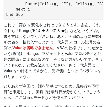
        Range(Cells(■, "E"), Cells(■, "G")
    Next i

これで、変数iを変化させればできそうです。ああ、くれ
ぐれも「Range("E" & ★ & ":G" & ★)」などという下品な
書き方はしないでくださいね。あと、今回のように複数セ
ルの値を一括代入するときは、代入元(イコール記号の右
側)の
Valueは省略できません
。VBAの仕様です。なぜかと
いう理由は「RangeオブジェクトとValueプロパティと配
列の関係」による話なので、考えない方がいいです。そう
いうものだ、と飲み込んでください。さて、代入元に
Valueをつけるのですから、受取側にもつけてバランスを
取りましょう。
とりあえず今回は、話を簡単にするため、最終行を"5行
目"と限定します。実務では最終行が分からないでしょう
から、ここはEndモードなどを使ってください。